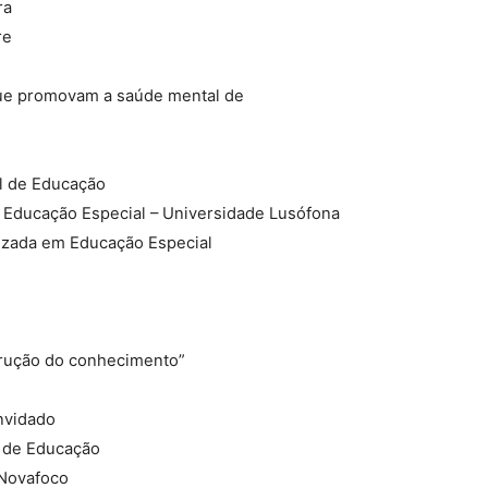
ra
re
 que promovam a saúde mental de
l de Educação
 Educação Especial – Universidade Lusófona
izada em Educação Especial
nstrução do conhecimento”
nvidado
l de Educação
 Novafoco