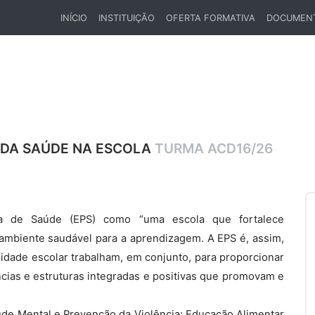
INÍCIO
INSTITUIÇÃO
OFERTA FORMATIVA
DOCUMEN
(CURRENT)
 DA SAÚDE NA ESCOLA
TURMA ACD16/26
a de Saúde (EPS) como “uma escola que fortalece
ambiente saudável para a aprendizagem. A EPS é, assim,
ade escolar trabalham, em conjunto, para proporcionar
ncias e estruturas integradas e positivas que promovam e
úde Mental e Prevenção da Violência; Educação Alimentar