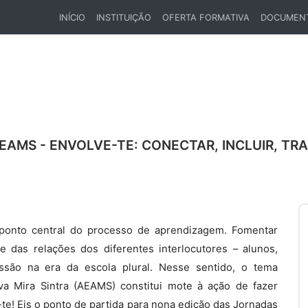
INÍCIO
INSTITUIÇÃO
OFERTA FORMATIVA
DOCUMEN
(CURRENT)
EAMS - ENVOLVE-TE: CONECTAR, INCLUIR, TR
 ponto central do processo de aprendizagem. Fomentar
 das relações dos diferentes interlocutores – alunos,
issão na era da escola plural. Nesse sentido, o tema
a Mira Sintra (AEAMS) constitui mote à ação de fazer
te! Eis o ponto de partida para nona edição das Jornadas