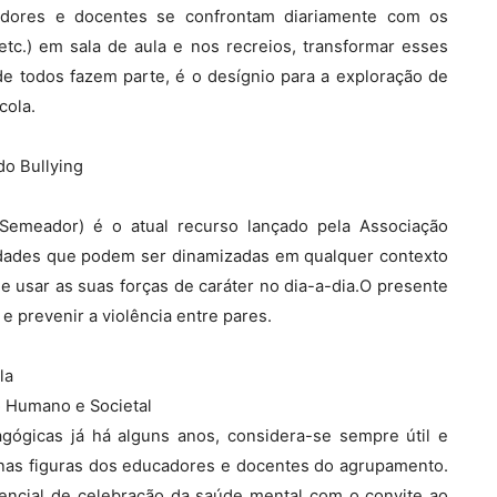
ores e docentes se confrontam diariamente com os
tc.) em sala de aula e nos recreios, transformar esses
e todos fazem parte, é o desígnio para a exploração de
cola.
o Bullying
Semeador) é o atual recurso lançado pela Associação
idades que podem ser dinamizadas em qualquer contexto
 e usar as suas forças de caráter no dia-a-dia.O presente
 prevenir a violência entre pares.
la
o Humano e Societal
ógicas já há alguns anos, considera-se sempre útil e
 nas figuras dos educadores e docentes do agrupamento.
cial de celebração da saúde mental com o convite ao